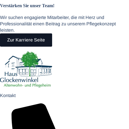
Mehr Informationen
Verstärken Sie unser Team!
Akzeptieren
Wir suchen engagierte Mitarbeiter, die mit Herz und
powered by
Usercentrics Consent Management
Professionalität einen Beitrag zu unserem Pflegekonzept
Platform
&
eRecht24
leisten.
Zur Karriere Seite
Kontakt