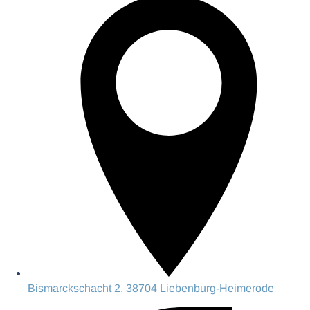
Bismarckschacht 2, 38704 Liebenburg-Heimerode