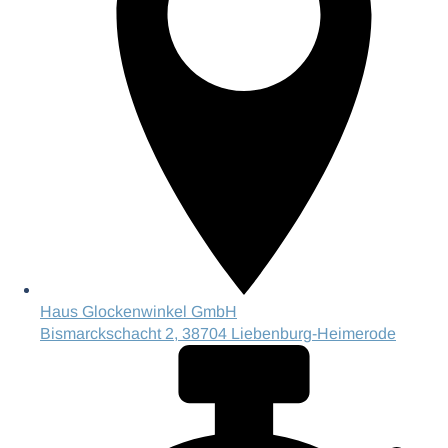
Haus Glockenwinkel GmbH
Bismarckschacht 2, 38704 Liebenburg-Heimerode