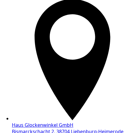
Haus Glockenwinkel GmbH
Bismarckschacht 2, 38704 Liebenburg-Heimerode